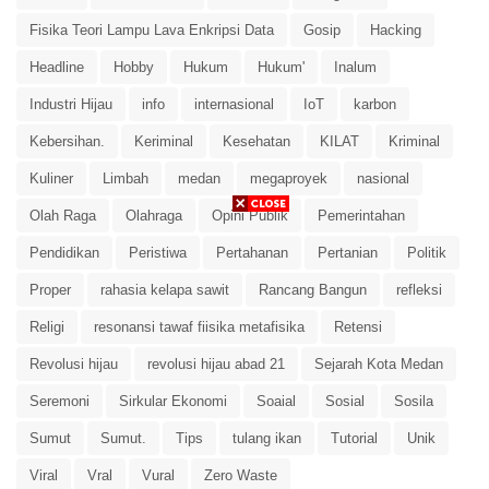
Fisika Teori Lampu Lava Enkripsi Data
Gosip
Hacking
Headline
Hobby
Hukum
Hukum'
Inalum
Industri Hijau
info
internasional
IoT
karbon
Kebersihan.
Keriminal
Kesehatan
KILAT
Kriminal
Kuliner
Limbah
medan
megaproyek
nasional
Olah Raga
Olahraga
Opini Publik
Pemerintahan
Pendidikan
Peristiwa
Pertahanan
Pertanian
Politik
Proper
rahasia kelapa sawit
Rancang Bangun
refleksi
Religi
resonansi tawaf fiisika metafisika
Retensi
Revolusi hijau
revolusi hijau abad 21
Sejarah Kota Medan
Seremoni
Sirkular Ekonomi
Soaial
Sosial
Sosila
Sumut
Sumut.
Tips
tulang ikan
Tutorial
Unik
Viral
Vral
Vural
Zero Waste