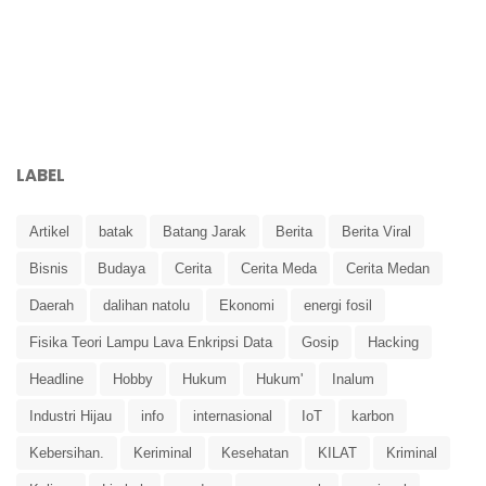
LABEL
Artikel
batak
Batang Jarak
Berita
Berita Viral
Bisnis
Budaya
Cerita
Cerita Meda
Cerita Medan
Daerah
dalihan natolu
Ekonomi
energi fosil
Fisika Teori Lampu Lava Enkripsi Data
Gosip
Hacking
Headline
Hobby
Hukum
Hukum'
Inalum
Industri Hijau
info
internasional
IoT
karbon
Kebersihan.
Keriminal
Kesehatan
KILAT
Kriminal