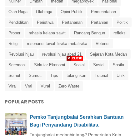
Kuliner
Limbah
medan
megaproyek
nasional
Olah Raga
Olahraga
Opini Publik
Pemerintahan
Pendidikan
Peristiwa
Pertahanan
Pertanian
Politik
Proper
rahasia kelapa sawit
Rancang Bangun
refleksi
Religi
resonansi tawaf fiisika metafisika
Retensi
Revolusi hijau
revolusi hijau abad 21
Sejarah Kota Medan
Seremoni
Sirkular Ekonomi
Soaial
Sosial
Sosila
Sumut
Sumut.
Tips
tulang ikan
Tutorial
Unik
Viral
Vral
Vural
Zero Waste
POPULAR POSTS
Pemko Tanjungbalai Serahkan Bantuan
Bagi Penyandang Disabilitas.
Tanjungbalai.medanbintang// Pemerintah Kota