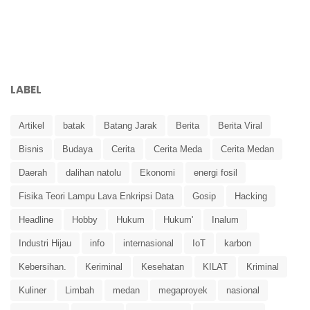
LABEL
Artikel
batak
Batang Jarak
Berita
Berita Viral
Bisnis
Budaya
Cerita
Cerita Meda
Cerita Medan
Daerah
dalihan natolu
Ekonomi
energi fosil
Fisika Teori Lampu Lava Enkripsi Data
Gosip
Hacking
Headline
Hobby
Hukum
Hukum'
Inalum
Industri Hijau
info
internasional
IoT
karbon
Kebersihan.
Keriminal
Kesehatan
KILAT
Kriminal
Kuliner
Limbah
medan
megaproyek
nasional