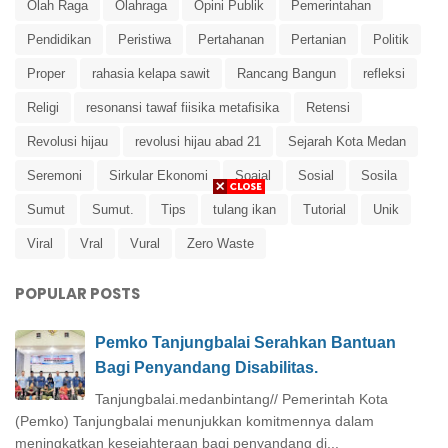
Olah Raga
Olahraga
Opini Publik
Pemerintahan
Pendidikan
Peristiwa
Pertahanan
Pertanian
Politik
Proper
rahasia kelapa sawit
Rancang Bangun
refleksi
Religi
resonansi tawaf fiisika metafisika
Retensi
Revolusi hijau
revolusi hijau abad 21
Sejarah Kota Medan
Seremoni
Sirkular Ekonomi
Soaial
Sosial
Sosila
Sumut
Sumut.
Tips
tulang ikan
Tutorial
Unik
Viral
Vral
Vural
Zero Waste
POPULAR POSTS
Pemko Tanjungbalai Serahkan Bantuan
Bagi Penyandang Disabilitas.
Tanjungbalai.medanbintang// Pemerintah Kota
(Pemko) Tanjungbalai menunjukkan komitmennya dalam
meningkatkan kesejahteraan bagi penyandang di...