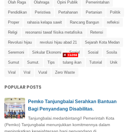
Olah Raga
Olahraga
Opini Publik
Pemerintahan
Pendidikan
Peristiwa
Pertahanan
Pertanian
Politik
Proper
rahasia kelapa sawit
Rancang Bangun
refleksi
Religi
resonansi tawaf fiisika metafisika
Retensi
Revolusi hijau
revolusi hijau abad 21
Sejarah Kota Medan
Seremoni
Sirkular Ekonomi
Soaial
Sosial
Sosila
Sumut
Sumut.
Tips
tulang ikan
Tutorial
Unik
Viral
Vral
Vural
Zero Waste
POPULAR POSTS
Pemko Tanjungbalai Serahkan Bantuan
Bagi Penyandang Disabilitas.
Tanjungbalai.medanbintang// Pemerintah Kota
(Pemko) Tanjungbalai menunjukkan komitmennya dalam
meningkatkan kesejahteraan bagi penyandang di...