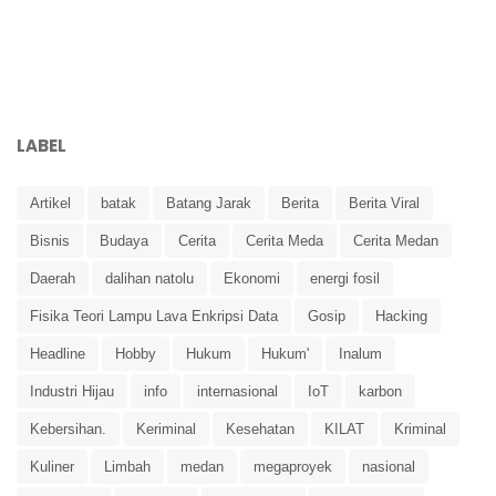
LABEL
Artikel
batak
Batang Jarak
Berita
Berita Viral
Bisnis
Budaya
Cerita
Cerita Meda
Cerita Medan
Daerah
dalihan natolu
Ekonomi
energi fosil
Fisika Teori Lampu Lava Enkripsi Data
Gosip
Hacking
Headline
Hobby
Hukum
Hukum'
Inalum
Industri Hijau
info
internasional
IoT
karbon
Kebersihan.
Keriminal
Kesehatan
KILAT
Kriminal
Kuliner
Limbah
medan
megaproyek
nasional