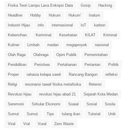
Fisika Teori Lampu Lava Enkripsi Data
Gosip
Hacking
Headline
Hobby
Hukum
Hukum'
Inalum
Industri Hijau
info
internasional
IoT
karbon
Kebersihan.
Keriminal
Kesehatan
KILAT
Kriminal
Kuliner
Limbah
medan
megaproyek
nasional
Olah Raga
Olahraga
Opini Publik
Pemerintahan
Pendidikan
Peristiwa
Pertahanan
Pertanian
Politik
Proper
rahasia kelapa sawit
Rancang Bangun
refleksi
Religi
resonansi tawaf fiisika metafisika
Retensi
Revolusi hijau
revolusi hijau abad 21
Sejarah Kota Medan
Seremoni
Sirkular Ekonomi
Soaial
Sosial
Sosila
Sumut
Sumut.
Tips
tulang ikan
Tutorial
Unik
Viral
Vral
Vural
Zero Waste