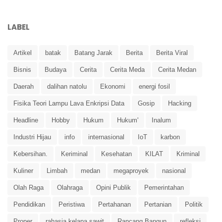
LABEL
Artikel
batak
Batang Jarak
Berita
Berita Viral
Bisnis
Budaya
Cerita
Cerita Meda
Cerita Medan
Daerah
dalihan natolu
Ekonomi
energi fosil
Fisika Teori Lampu Lava Enkripsi Data
Gosip
Hacking
Headline
Hobby
Hukum
Hukum'
Inalum
Industri Hijau
info
internasional
IoT
karbon
Kebersihan.
Keriminal
Kesehatan
KILAT
Kriminal
Kuliner
Limbah
medan
megaproyek
nasional
Olah Raga
Olahraga
Opini Publik
Pemerintahan
Pendidikan
Peristiwa
Pertahanan
Pertanian
Politik
Proper
rahasia kelapa sawit
Rancang Bangun
refleksi