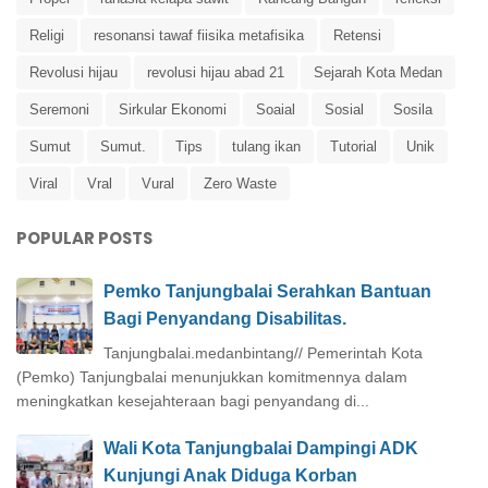
Religi
resonansi tawaf fiisika metafisika
Retensi
Revolusi hijau
revolusi hijau abad 21
Sejarah Kota Medan
Seremoni
Sirkular Ekonomi
Soaial
Sosial
Sosila
Sumut
Sumut.
Tips
tulang ikan
Tutorial
Unik
Viral
Vral
Vural
Zero Waste
POPULAR POSTS
Pemko Tanjungbalai Serahkan Bantuan
Bagi Penyandang Disabilitas.
Tanjungbalai.medanbintang// Pemerintah Kota
(Pemko) Tanjungbalai menunjukkan komitmennya dalam
meningkatkan kesejahteraan bagi penyandang di...
Wali Kota Tanjungbalai Dampingi ADK
Kunjungi Anak Diduga Korban