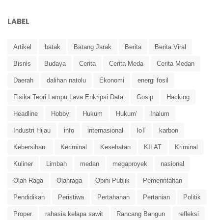
LABEL
Artikel
batak
Batang Jarak
Berita
Berita Viral
Bisnis
Budaya
Cerita
Cerita Meda
Cerita Medan
Daerah
dalihan natolu
Ekonomi
energi fosil
Fisika Teori Lampu Lava Enkripsi Data
Gosip
Hacking
Headline
Hobby
Hukum
Hukum'
Inalum
Industri Hijau
info
internasional
IoT
karbon
Kebersihan.
Keriminal
Kesehatan
KILAT
Kriminal
Kuliner
Limbah
medan
megaproyek
nasional
Olah Raga
Olahraga
Opini Publik
Pemerintahan
Pendidikan
Peristiwa
Pertahanan
Pertanian
Politik
Proper
rahasia kelapa sawit
Rancang Bangun
refleksi