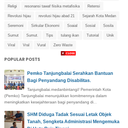
Religi
resonansi tawaf fiisika metafisika
Retensi
Revolusi hijau
revolusi hijau abad 21
Sejarah Kota Medan
Seremoni
Sirkular Ekonomi
Soaial
Sosial
Sosila
Sumut
Sumut.
Tips
tulang ikan
Tutorial
Unik
Viral
Vral
Vural
Zero Waste
POPULAR POSTS
Pemko Tanjungbalai Serahkan Bantuan
Bagi Penyandang Disabilitas.
Tanjungbalai.medanbintang// Pemerintah Kota
(Pemko) Tanjungbalai menunjukkan komitmennya dalam
meningkatkan kesejahteraan bagi penyandang di...
SHM Diduga Tadak Sesuai Letak Objek
Tanah, Sengketa Administrasi Mengemuka