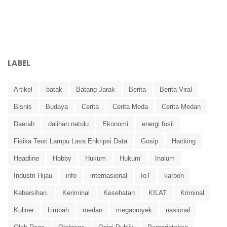
LABEL
Artikel
batak
Batang Jarak
Berita
Berita Viral
Bisnis
Budaya
Cerita
Cerita Meda
Cerita Medan
Daerah
dalihan natolu
Ekonomi
energi fosil
Fisika Teori Lampu Lava Enkripsi Data
Gosip
Hacking
Headline
Hobby
Hukum
Hukum'
Inalum
Industri Hijau
info
internasional
IoT
karbon
Kebersihan.
Keriminal
Kesehatan
KILAT
Kriminal
Kuliner
Limbah
medan
megaproyek
nasional