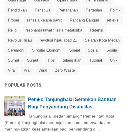
Olah Raga
Olahraga
Opini Publik
Pemerintahan
Pendidikan
Peristiwa
Pertahanan
Pertanian
Politik
Proper
rahasia kelapa sawit
Rancang Bangun
refleksi
Religi
resonansi tawaf fiisika metafisika
Retensi
Revolusi hijau
revolusi hijau abad 21
Sejarah Kota Medan
Seremoni
Sirkular Ekonomi
Soaial
Sosial
Sosila
Sumut
Sumut.
Tips
tulang ikan
Tutorial
Unik
Viral
Vral
Vural
Zero Waste
POPULAR POSTS
Pemko Tanjungbalai Serahkan Bantuan
Bagi Penyandang Disabilitas.
Tanjungbalai.medanbintang// Pemerintah Kota
(Pemko) Tanjungbalai menunjukkan komitmennya dalam
meningkatkan kesejahteraan bagi penyandang di...