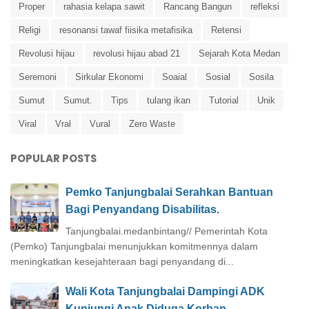
Proper
rahasia kelapa sawit
Rancang Bangun
refleksi
Religi
resonansi tawaf fiisika metafisika
Retensi
Revolusi hijau
revolusi hijau abad 21
Sejarah Kota Medan
Seremoni
Sirkular Ekonomi
Soaial
Sosial
Sosila
Sumut
Sumut.
Tips
tulang ikan
Tutorial
Unik
Viral
Vral
Vural
Zero Waste
POPULAR POSTS
Pemko Tanjungbalai Serahkan Bantuan
Bagi Penyandang Disabilitas.
Tanjungbalai.medanbintang// Pemerintah Kota
(Pemko) Tanjungbalai menunjukkan komitmennya dalam
meningkatkan kesejahteraan bagi penyandang di...
Wali Kota Tanjungbalai Dampingi ADK
Kunjungi Anak Diduga Korban