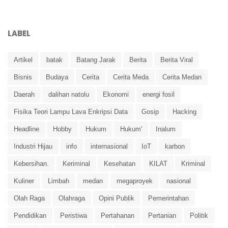
LABEL
Artikel
batak
Batang Jarak
Berita
Berita Viral
Bisnis
Budaya
Cerita
Cerita Meda
Cerita Medan
Daerah
dalihan natolu
Ekonomi
energi fosil
Fisika Teori Lampu Lava Enkripsi Data
Gosip
Hacking
Headline
Hobby
Hukum
Hukum'
Inalum
Industri Hijau
info
internasional
IoT
karbon
Kebersihan.
Keriminal
Kesehatan
KILAT
Kriminal
Kuliner
Limbah
medan
megaproyek
nasional
Olah Raga
Olahraga
Opini Publik
Pemerintahan
Pendidikan
Peristiwa
Pertahanan
Pertanian
Politik