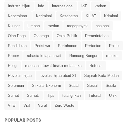
Industri Hijau
info
internasional
IoT
karbon
Kebersihan.
Keriminal
Kesehatan
KILAT
Kriminal
Kuliner
Limbah
medan
megaproyek
nasional
Olah Raga
Olahraga
Opini Publik
Pemerintahan
Pendidikan
Peristiwa
Pertahanan
Pertanian
Politik
Proper
rahasia kelapa sawit
Rancang Bangun
refleksi
Religi
resonansi tawaf fiisika metafisika
Retensi
Revolusi hijau
revolusi hijau abad 21
Sejarah Kota Medan
Seremoni
Sirkular Ekonomi
Soaial
Sosial
Sosila
Sumut
Sumut.
Tips
tulang ikan
Tutorial
Unik
Viral
Vral
Vural
Zero Waste
POPULAR POSTS