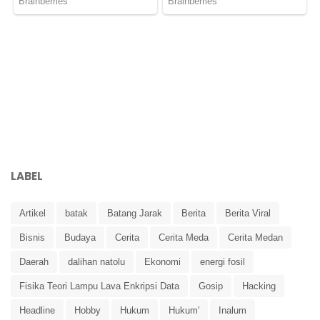
LABEL
Artikel
batak
Batang Jarak
Berita
Berita Viral
Bisnis
Budaya
Cerita
Cerita Meda
Cerita Medan
Daerah
dalihan natolu
Ekonomi
energi fosil
Fisika Teori Lampu Lava Enkripsi Data
Gosip
Hacking
Headline
Hobby
Hukum
Hukum'
Inalum