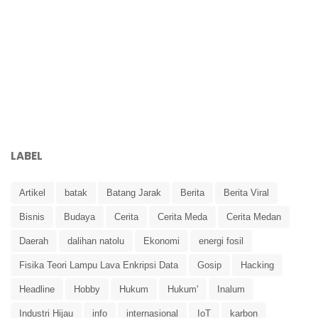
LABEL
Artikel
batak
Batang Jarak
Berita
Berita Viral
Bisnis
Budaya
Cerita
Cerita Meda
Cerita Medan
Daerah
dalihan natolu
Ekonomi
energi fosil
Fisika Teori Lampu Lava Enkripsi Data
Gosip
Hacking
Headline
Hobby
Hukum
Hukum'
Inalum
Industri Hijau
info
internasional
IoT
karbon