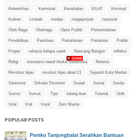
Kebersihan.
Keriminal
Kesehatan
KILAT
Kriminal
Kuliner
Limbah
medan
megaproyek
nasional
Olah Raga
Olahraga
Opini Publik
Pemerintahan
Pendidikan
Peristiwa
Pertahanan
Pertanian
Politik
Proper
rahasia kelapa sawit
Rancang Bangun
refleksi
Religi
resonansi tawaf fiisika metafisika
Retensi
Revolusi hijau
revolusi hijau abad 21
Sejarah Kota Medan
Seremoni
Sirkular Ekonomi
Soaial
Sosial
Sosila
Sumut
Sumut.
Tips
tulang ikan
Tutorial
Unik
Viral
Vral
Vural
Zero Waste
POPULAR POSTS
Pemko Tanjungbalai Serahkan Bantuan