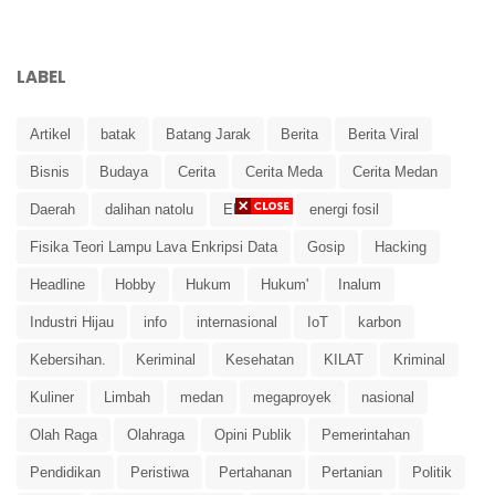
LABEL
Artikel
batak
Batang Jarak
Berita
Berita Viral
Bisnis
Budaya
Cerita
Cerita Meda
Cerita Medan
Daerah
dalihan natolu
Ekonomi
energi fosil
Fisika Teori Lampu Lava Enkripsi Data
Gosip
Hacking
Headline
Hobby
Hukum
Hukum'
Inalum
Industri Hijau
info
internasional
IoT
karbon
Kebersihan.
Keriminal
Kesehatan
KILAT
Kriminal
Kuliner
Limbah
medan
megaproyek
nasional
Olah Raga
Olahraga
Opini Publik
Pemerintahan
Pendidikan
Peristiwa
Pertahanan
Pertanian
Politik