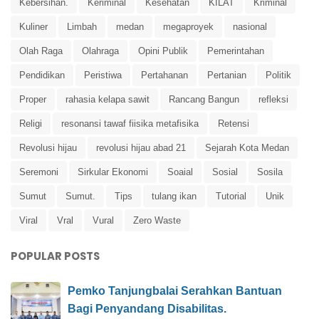
Kebersihan.
Keriminal
Kesehatan
KILAT
Kriminal
Kuliner
Limbah
medan
megaproyek
nasional
Olah Raga
Olahraga
Opini Publik
Pemerintahan
Pendidikan
Peristiwa
Pertahanan
Pertanian
Politik
Proper
rahasia kelapa sawit
Rancang Bangun
refleksi
Religi
resonansi tawaf fiisika metafisika
Retensi
Revolusi hijau
revolusi hijau abad 21
Sejarah Kota Medan
Seremoni
Sirkular Ekonomi
Soaial
Sosial
Sosila
Sumut
Sumut.
Tips
tulang ikan
Tutorial
Unik
Viral
Vral
Vural
Zero Waste
POPULAR POSTS
Pemko Tanjungbalai Serahkan Bantuan
Bagi Penyandang Disabilitas.