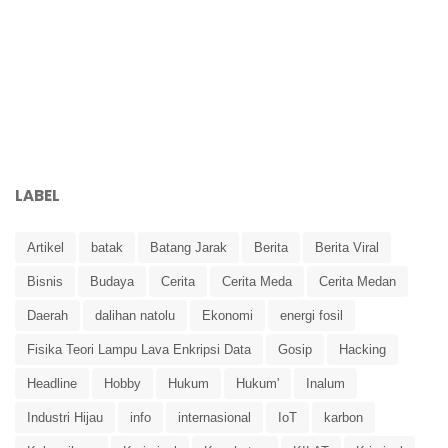
LABEL
Artikel
batak
Batang Jarak
Berita
Berita Viral
Bisnis
Budaya
Cerita
Cerita Meda
Cerita Medan
Daerah
dalihan natolu
Ekonomi
energi fosil
Fisika Teori Lampu Lava Enkripsi Data
Gosip
Hacking
Headline
Hobby
Hukum
Hukum'
Inalum
Industri Hijau
info
internasional
IoT
karbon