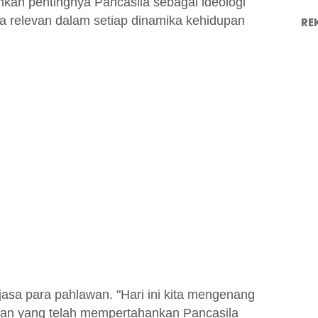
an pentingnya Pancasila sebagai ideologi
 relevan dalam setiap dinamika kehidupan
RE
asa para pahlawan. "Hari ini kita mengenang
an yang telah mempertahankan Pancasila