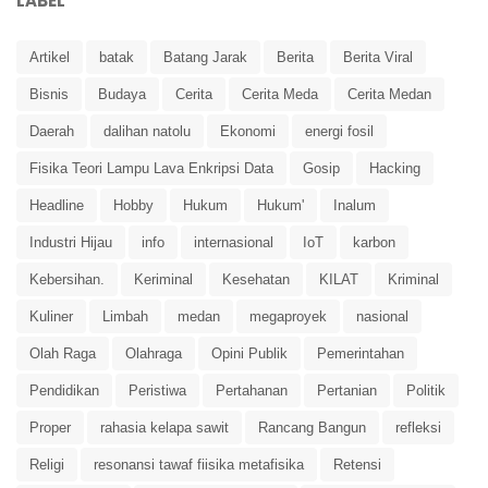
LABEL
Artikel
batak
Batang Jarak
Berita
Berita Viral
Bisnis
Budaya
Cerita
Cerita Meda
Cerita Medan
Daerah
dalihan natolu
Ekonomi
energi fosil
Fisika Teori Lampu Lava Enkripsi Data
Gosip
Hacking
Headline
Hobby
Hukum
Hukum'
Inalum
Industri Hijau
info
internasional
IoT
karbon
Kebersihan.
Keriminal
Kesehatan
KILAT
Kriminal
Kuliner
Limbah
medan
megaproyek
nasional
Olah Raga
Olahraga
Opini Publik
Pemerintahan
Pendidikan
Peristiwa
Pertahanan
Pertanian
Politik
Proper
rahasia kelapa sawit
Rancang Bangun
refleksi
Religi
resonansi tawaf fiisika metafisika
Retensi