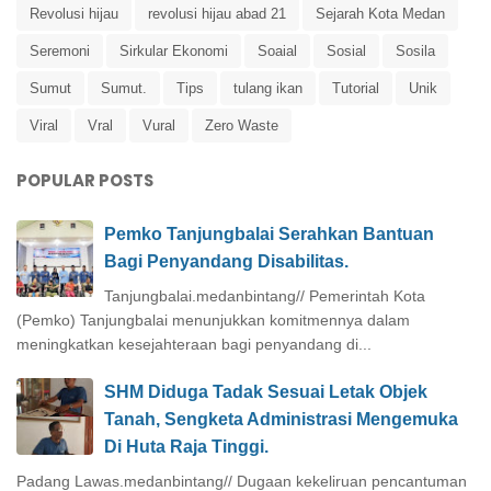
Revolusi hijau
revolusi hijau abad 21
Sejarah Kota Medan
Seremoni
Sirkular Ekonomi
Soaial
Sosial
Sosila
Sumut
Sumut.
Tips
tulang ikan
Tutorial
Unik
Viral
Vral
Vural
Zero Waste
POPULAR POSTS
Pemko Tanjungbalai Serahkan Bantuan
Bagi Penyandang Disabilitas.
Tanjungbalai.medanbintang// Pemerintah Kota
(Pemko) Tanjungbalai menunjukkan komitmennya dalam
meningkatkan kesejahteraan bagi penyandang di...
SHM Diduga Tadak Sesuai Letak Objek
Tanah, Sengketa Administrasi Mengemuka
Di Huta Raja Tinggi.
Padang Lawas.medanbintang// Dugaan kekeliruan pencantuman