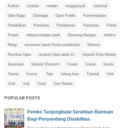
Kuliner
Limbah
medan
megaproyek
nasional
Olah Raga
Olahraga
Opini Publik
Pemerintahan
Pendidikan
Peristiwa
Pertahanan
Pertanian
Politik
Proper
rahasia kelapa sawit
Rancang Bangun
refleksi
Religi
resonansi tawaf fiisika metafisika
Retensi
Revolusi hijau
revolusi hijau abad 21
Sejarah Kota Medan
Seremoni
Sirkular Ekonomi
Soaial
Sosial
Sosila
Sumut
Sumut.
Tips
tulang ikan
Tutorial
Unik
Viral
Vral
Vural
Zero Waste
POPULAR POSTS
Pemko Tanjungbalai Serahkan Bantuan
Bagi Penyandang Disabilitas.