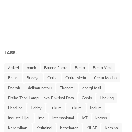
LABEL
Artikel
batak
Batang Jarak
Berita
Berita Viral
Bisnis
Budaya
Cerita
Cerita Meda
Cerita Medan
Daerah
dalihan natolu
Ekonomi
energi fosil
Fisika Teori Lampu Lava Enkripsi Data
Gosip
Hacking
Headline
Hobby
Hukum
Hukum'
Inalum
Industri Hijau
info
internasional
IoT
karbon
Kebersihan.
Keriminal
Kesehatan
KILAT
Kriminal