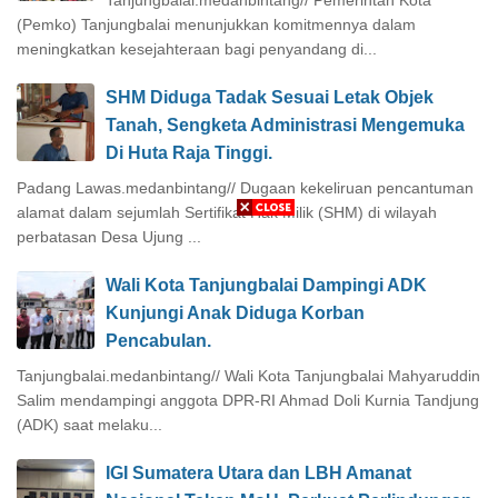
Tanjungbalai.medanbintang// Pemerintah Kota
(Pemko) Tanjungbalai menunjukkan komitmennya dalam
meningkatkan kesejahteraan bagi penyandang di...
SHM Diduga Tadak Sesuai Letak Objek
Tanah, Sengketa Administrasi Mengemuka
Di Huta Raja Tinggi.
Padang Lawas.medanbintang// Dugaan kekeliruan pencantuman
alamat dalam sejumlah Sertifikat Hak Milik (SHM) di wilayah
perbatasan Desa Ujung ...
Wali Kota Tanjungbalai Dampingi ADK
Kunjungi Anak Diduga Korban
Pencabulan.
Tanjungbalai.medanbintang// Wali Kota Tanjungbalai Mahyaruddin
Salim mendampingi anggota DPR-RI Ahmad Doli Kurnia Tandjung
(ADK) saat melaku...
IGI Sumatera Utara dan LBH Amanat