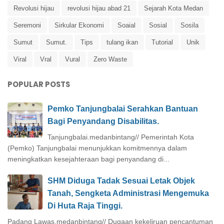
Revolusi hijau
revolusi hijau abad 21
Sejarah Kota Medan
Seremoni
Sirkular Ekonomi
Soaial
Sosial
Sosila
Sumut
Sumut.
Tips
tulang ikan
Tutorial
Unik
Viral
Vral
Vural
Zero Waste
POPULAR POSTS
Pemko Tanjungbalai Serahkan Bantuan
Bagi Penyandang Disabilitas.
Tanjungbalai.medanbintang// Pemerintah Kota
(Pemko) Tanjungbalai menunjukkan komitmennya dalam
meningkatkan kesejahteraan bagi penyandang di...
SHM Diduga Tadak Sesuai Letak Objek
Tanah, Sengketa Administrasi Mengemuka
Di Huta Raja Tinggi.
Padang Lawas.medanbintang// Dugaan kekeliruan pencantuman