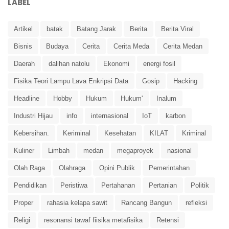
LABEL
Artikel
batak
Batang Jarak
Berita
Berita Viral
Bisnis
Budaya
Cerita
Cerita Meda
Cerita Medan
Daerah
dalihan natolu
Ekonomi
energi fosil
Fisika Teori Lampu Lava Enkripsi Data
Gosip
Hacking
Headline
Hobby
Hukum
Hukum'
Inalum
Industri Hijau
info
internasional
IoT
karbon
Kebersihan.
Keriminal
Kesehatan
KILAT
Kriminal
Kuliner
Limbah
medan
megaproyek
nasional
Olah Raga
Olahraga
Opini Publik
Pemerintahan
Pendidikan
Peristiwa
Pertahanan
Pertanian
Politik
Proper
rahasia kelapa sawit
Rancang Bangun
refleksi
Religi
resonansi tawaf fiisika metafisika
Retensi