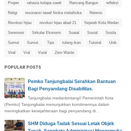
Proper
rahasia kelapa sawit
Rancang Bangun
refleksi
Religi
resonansi tawaf fiisika metafisika
Retensi
Revolusi hijau
revolusi hijau abad 21
Sejarah Kota Medan
Seremoni
Sirkular Ekonomi
Soaial
Sosial
Sosila
Sumut
Sumut.
Tips
tulang ikan
Tutorial
Unik
Viral
Vral
Vural
Zero Waste
POPULAR POSTS
Pemko Tanjungbalai Serahkan Bantuan
Bagi Penyandang Disabilitas.
Tanjungbalai.medanbintang// Pemerintah Kota
(Pemko) Tanjungbalai menunjukkan komitmennya dalam
meningkatkan kesejahteraan bagi penyandang di...
SHM Diduga Tadak Sesuai Letak Objek
Tanah, Sengketa Administrasi Mengemuka