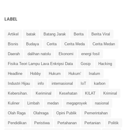
LABEL
Artikel
batak
Batang Jarak
Berita
Berita Viral
Bisnis
Budaya
Cerita
Cerita Meda
Cerita Medan
Daerah
dalihan natolu
Ekonomi
energi fosil
Fisika Teori Lampu Lava Enkripsi Data
Gosip
Hacking
Headline
Hobby
Hukum
Hukum'
Inalum
Industri Hijau
info
internasional
IoT
karbon
Kebersihan.
Keriminal
Kesehatan
KILAT
Kriminal
Kuliner
Limbah
medan
megaproyek
nasional
Olah Raga
Olahraga
Opini Publik
Pemerintahan
Pendidikan
Peristiwa
Pertahanan
Pertanian
Politik