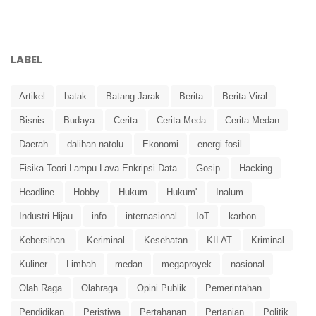
LABEL
Artikel
batak
Batang Jarak
Berita
Berita Viral
Bisnis
Budaya
Cerita
Cerita Meda
Cerita Medan
Daerah
dalihan natolu
Ekonomi
energi fosil
Fisika Teori Lampu Lava Enkripsi Data
Gosip
Hacking
Headline
Hobby
Hukum
Hukum'
Inalum
Industri Hijau
info
internasional
IoT
karbon
Kebersihan.
Keriminal
Kesehatan
KILAT
Kriminal
Kuliner
Limbah
medan
megaproyek
nasional
Olah Raga
Olahraga
Opini Publik
Pemerintahan
Pendidikan
Peristiwa
Pertahanan
Pertanian
Politik