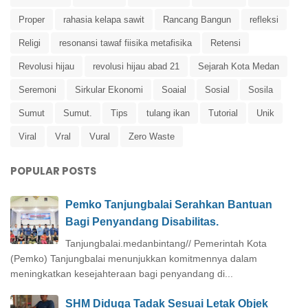
Proper
rahasia kelapa sawit
Rancang Bangun
refleksi
Religi
resonansi tawaf fiisika metafisika
Retensi
Revolusi hijau
revolusi hijau abad 21
Sejarah Kota Medan
Seremoni
Sirkular Ekonomi
Soaial
Sosial
Sosila
Sumut
Sumut.
Tips
tulang ikan
Tutorial
Unik
Viral
Vral
Vural
Zero Waste
POPULAR POSTS
Pemko Tanjungbalai Serahkan Bantuan
Bagi Penyandang Disabilitas.
Tanjungbalai.medanbintang// Pemerintah Kota
(Pemko) Tanjungbalai menunjukkan komitmennya dalam
meningkatkan kesejahteraan bagi penyandang di...
SHM Diduga Tadak Sesuai Letak Objek