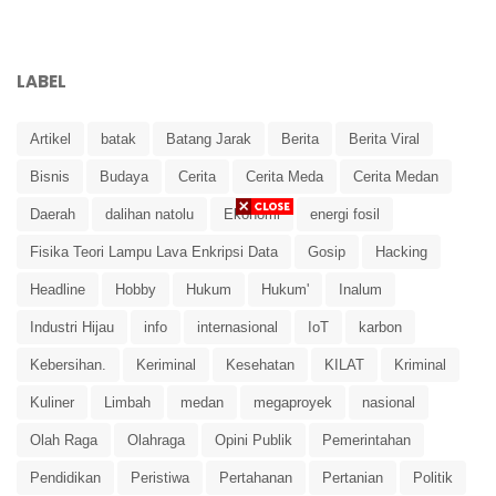
LABEL
Artikel
batak
Batang Jarak
Berita
Berita Viral
Bisnis
Budaya
Cerita
Cerita Meda
Cerita Medan
Daerah
dalihan natolu
Ekonomi
energi fosil
Fisika Teori Lampu Lava Enkripsi Data
Gosip
Hacking
Headline
Hobby
Hukum
Hukum'
Inalum
Industri Hijau
info
internasional
IoT
karbon
Kebersihan.
Keriminal
Kesehatan
KILAT
Kriminal
Kuliner
Limbah
medan
megaproyek
nasional
Olah Raga
Olahraga
Opini Publik
Pemerintahan
Pendidikan
Peristiwa
Pertahanan
Pertanian
Politik