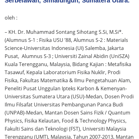
Serbelawan, Simalungun, Sumatera Utara.
oleh :
– KH. Dr. Muhammad Sontang Sihotang S.Si, M.Si*.
(Alumnus S-1 : Fisika USU ’88, Alumnus S-2 : Materials
Science-Universitas Indonesia (UI) Salemba, Jakarta
Pusat, Alumnus S-3 ; Universiti Zainal Abidin (UniSZA)
Kuala Terengganu, Malaysia, Bidang Kajian : Metafisika
Tasawuf, Kepala Laboratorium Fisika Nuklir, Prodi
Fisika, Fakultas Matematika & Ilmu Pengetahuan Alam,
Peneliti Pusat Unggulan Ipteks Karbon & Kemenyan-
Universitas Sumatera Utara (USU)-Medan, Dosen Prodi
Ilmu Filsafat Universitas Pembangunan Panca Budi
(UNPAB)-Medan, Mantan Dosen Sains Fizik / Quantum
Physics, Fisika Kelautan, Food & Technology Physics,
Fakulti Sains dan Teknologi (FST), Universiti Malaysia
Terengganu (UMT), Malaysia, Tahun 2007-2013, Mantan