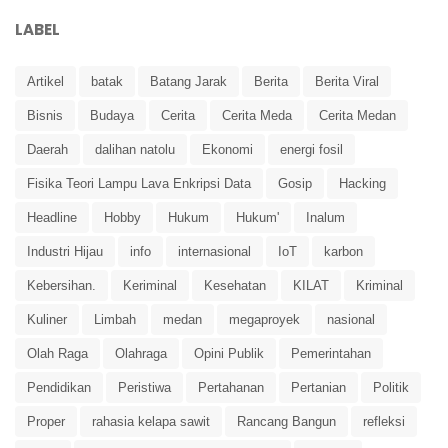
LABEL
Artikel
batak
Batang Jarak
Berita
Berita Viral
Bisnis
Budaya
Cerita
Cerita Meda
Cerita Medan
Daerah
dalihan natolu
Ekonomi
energi fosil
Fisika Teori Lampu Lava Enkripsi Data
Gosip
Hacking
Headline
Hobby
Hukum
Hukum'
Inalum
Industri Hijau
info
internasional
IoT
karbon
Kebersihan.
Keriminal
Kesehatan
KILAT
Kriminal
Kuliner
Limbah
medan
megaproyek
nasional
Olah Raga
Olahraga
Opini Publik
Pemerintahan
Pendidikan
Peristiwa
Pertahanan
Pertanian
Politik
Proper
rahasia kelapa sawit
Rancang Bangun
refleksi