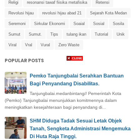
Religi
resonansi tawaf fiisika metafisika
Retensi
Revolusi hijau
revolusi hijau abad 21
Sejarah Kota Medan
Seremoni
Sirkular Ekonomi
Soaial
Sosial
Sosila
Sumut
Sumut.
Tips
tulang ikan
Tutorial
Unik
Viral
Vral
Vural
Zero Waste
POPULAR POSTS
Pemko Tanjungbalai Serahkan Bantuan
Bagi Penyandang Disabilitas.
Tanjungbalai.medanbintang// Pemerintah Kota
(Pemko) Tanjungbalai menunjukkan komitmennya dalam
meningkatkan kesejahteraan bagi penyandang di...
SHM Diduga Tadak Sesuai Letak Objek
Tanah, Sengketa Administrasi Mengemuka
Di Huta Raja Tinggi.