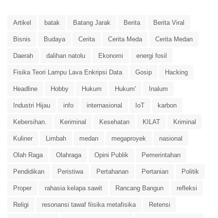
Artikel
batak
Batang Jarak
Berita
Berita Viral
Bisnis
Budaya
Cerita
Cerita Meda
Cerita Medan
Daerah
dalihan natolu
Ekonomi
energi fosil
Fisika Teori Lampu Lava Enkripsi Data
Gosip
Hacking
Headline
Hobby
Hukum
Hukum'
Inalum
Industri Hijau
info
internasional
IoT
karbon
Kebersihan.
Keriminal
Kesehatan
KILAT
Kriminal
Kuliner
Limbah
medan
megaproyek
nasional
Olah Raga
Olahraga
Opini Publik
Pemerintahan
Pendidikan
Peristiwa
Pertahanan
Pertanian
Politik
Proper
rahasia kelapa sawit
Rancang Bangun
refleksi
Religi
resonansi tawaf fiisika metafisika
Retensi