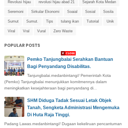
Revolusi hijau
revolusi hijau abad 21
Sejarah Kota Medan
Seremoni
Sirkular Ekonomi
Soaial
Sosial
Sosila
Sumut
Sumut.
Tips
tulang ikan
Tutorial
Unik
Viral
Vral
Vural
Zero Waste
POPULAR POSTS
Pemko Tanjungbalai Serahkan Bantuan
Bagi Penyandang Disabilitas.
Tanjungbalai.medanbintang// Pemerintah Kota
(Pemko) Tanjungbalai menunjukkan komitmennya dalam
meningkatkan kesejahteraan bagi penyandang di...
SHM Diduga Tadak Sesuai Letak Objek
Tanah, Sengketa Administrasi Mengemuka
Di Huta Raja Tinggi.
Padang Lawas.medanbintang// Dugaan kekeliruan pencantuman