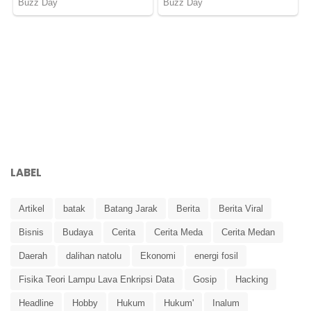
LABEL
Artikel
batak
Batang Jarak
Berita
Berita Viral
Bisnis
Budaya
Cerita
Cerita Meda
Cerita Medan
Daerah
dalihan natolu
Ekonomi
energi fosil
Fisika Teori Lampu Lava Enkripsi Data
Gosip
Hacking
Headline
Hobby
Hukum
Hukum'
Inalum