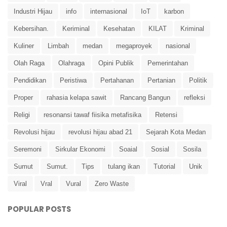
Industri Hijau
info
internasional
IoT
karbon
Kebersihan.
Keriminal
Kesehatan
KILAT
Kriminal
Kuliner
Limbah
medan
megaproyek
nasional
Olah Raga
Olahraga
Opini Publik
Pemerintahan
Pendidikan
Peristiwa
Pertahanan
Pertanian
Politik
Proper
rahasia kelapa sawit
Rancang Bangun
refleksi
Religi
resonansi tawaf fiisika metafisika
Retensi
Revolusi hijau
revolusi hijau abad 21
Sejarah Kota Medan
Seremoni
Sirkular Ekonomi
Soaial
Sosial
Sosila
Sumut
Sumut.
Tips
tulang ikan
Tutorial
Unik
Viral
Vral
Vural
Zero Waste
POPULAR POSTS