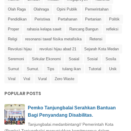
Olah Raga
Olahraga
Opini Publik
Pemerintahan
Pendidikan
Peristiwa
Pertahanan
Pertanian
Politik
Proper
rahasia kelapa sawit
Rancang Bangun
refleksi
Religi
resonansi tawaf fiisika metafisika
Retensi
Revolusi hijau
revolusi hijau abad 21
Sejarah Kota Medan
Seremoni
Sirkular Ekonomi
Soaial
Sosial
Sosila
Sumut
Sumut.
Tips
tulang ikan
Tutorial
Unik
Viral
Vral
Vural
Zero Waste
POPULAR POSTS
Pemko Tanjungbalai Serahkan Bantuan
Bagi Penyandang Disabilitas.
Tanjungbalai.medanbintang// Pemerintah Kota
(Pemko) Tanjungbalai menunjukkan komitmennya dalam