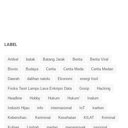
LABEL
Artikel
batak
Batang Jarak
Berita
Berita Viral
Bisnis
Budaya
Cerita
Cerita Meda
Cerita Medan
Daerah
dalihan natolu
Ekonomi
energi fosil
Fisika Teori Lampu Lava Enkripsi Data
Gosip
Hacking
Headline
Hobby
Hukum
Hukum'
Inalum
Industri Hijau
info
internasional
IoT
karbon
Kebersihan.
Keriminal
Kesehatan
KILAT
Kriminal
Kuliner
Limbah
medan
megaproyek
nasional