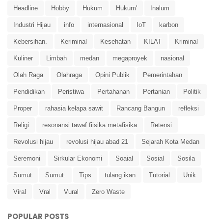
Headline
Hobby
Hukum
Hukum'
Inalum
Industri Hijau
info
internasional
IoT
karbon
Kebersihan.
Keriminal
Kesehatan
KILAT
Kriminal
Kuliner
Limbah
medan
megaproyek
nasional
Olah Raga
Olahraga
Opini Publik
Pemerintahan
Pendidikan
Peristiwa
Pertahanan
Pertanian
Politik
Proper
rahasia kelapa sawit
Rancang Bangun
refleksi
Religi
resonansi tawaf fiisika metafisika
Retensi
Revolusi hijau
revolusi hijau abad 21
Sejarah Kota Medan
Seremoni
Sirkular Ekonomi
Soaial
Sosial
Sosila
Sumut
Sumut.
Tips
tulang ikan
Tutorial
Unik
Viral
Vral
Vural
Zero Waste
POPULAR POSTS