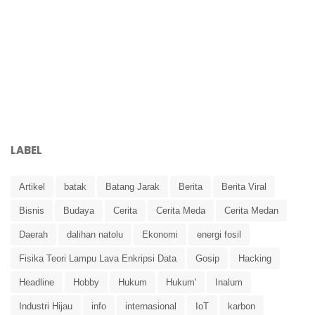
LABEL
Artikel
batak
Batang Jarak
Berita
Berita Viral
Bisnis
Budaya
Cerita
Cerita Meda
Cerita Medan
Daerah
dalihan natolu
Ekonomi
energi fosil
Fisika Teori Lampu Lava Enkripsi Data
Gosip
Hacking
Headline
Hobby
Hukum
Hukum'
Inalum
Industri Hijau
info
internasional
IoT
karbon