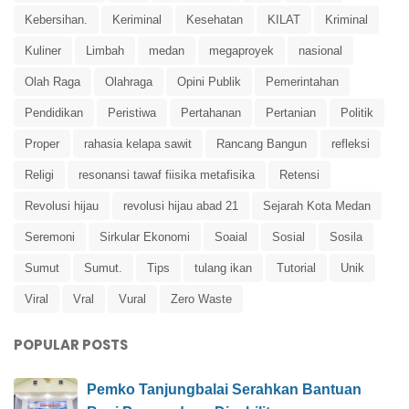
Kebersihan.
Keriminal
Kesehatan
KILAT
Kriminal
Kuliner
Limbah
medan
megaproyek
nasional
Olah Raga
Olahraga
Opini Publik
Pemerintahan
Pendidikan
Peristiwa
Pertahanan
Pertanian
Politik
Proper
rahasia kelapa sawit
Rancang Bangun
refleksi
Religi
resonansi tawaf fiisika metafisika
Retensi
Revolusi hijau
revolusi hijau abad 21
Sejarah Kota Medan
Seremoni
Sirkular Ekonomi
Soaial
Sosial
Sosila
Sumut
Sumut.
Tips
tulang ikan
Tutorial
Unik
Viral
Vral
Vural
Zero Waste
POPULAR POSTS
Pemko Tanjungbalai Serahkan Bantuan