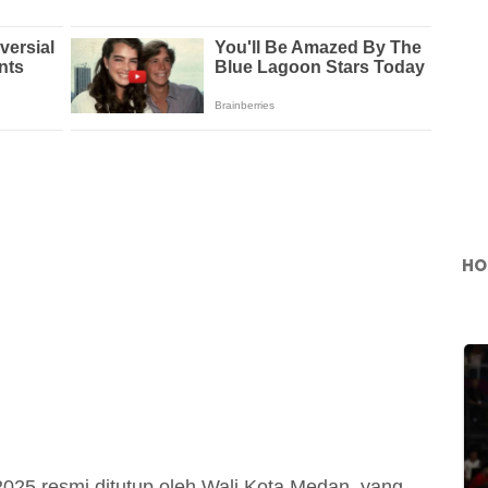
HO
2025 resmi ditutup oleh Wali Kota Medan, yang