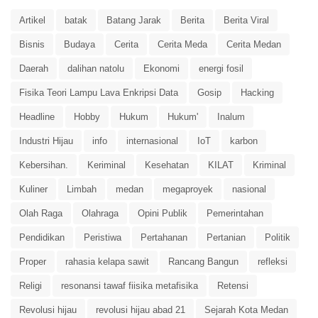
Artikel
batak
Batang Jarak
Berita
Berita Viral
Bisnis
Budaya
Cerita
Cerita Meda
Cerita Medan
Daerah
dalihan natolu
Ekonomi
energi fosil
Fisika Teori Lampu Lava Enkripsi Data
Gosip
Hacking
Headline
Hobby
Hukum
Hukum'
Inalum
Industri Hijau
info
internasional
IoT
karbon
Kebersihan.
Keriminal
Kesehatan
KILAT
Kriminal
Kuliner
Limbah
medan
megaproyek
nasional
Olah Raga
Olahraga
Opini Publik
Pemerintahan
Pendidikan
Peristiwa
Pertahanan
Pertanian
Politik
Proper
rahasia kelapa sawit
Rancang Bangun
refleksi
Religi
resonansi tawaf fiisika metafisika
Retensi
Revolusi hijau
revolusi hijau abad 21
Sejarah Kota Medan