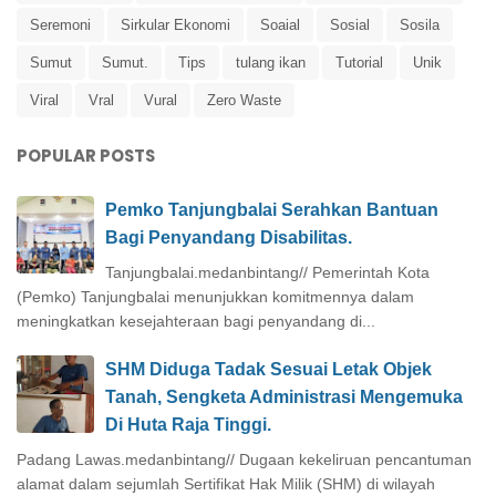
Seremoni
Sirkular Ekonomi
Soaial
Sosial
Sosila
Sumut
Sumut.
Tips
tulang ikan
Tutorial
Unik
Viral
Vral
Vural
Zero Waste
POPULAR POSTS
Pemko Tanjungbalai Serahkan Bantuan
Bagi Penyandang Disabilitas.
Tanjungbalai.medanbintang// Pemerintah Kota
(Pemko) Tanjungbalai menunjukkan komitmennya dalam
meningkatkan kesejahteraan bagi penyandang di...
SHM Diduga Tadak Sesuai Letak Objek
Tanah, Sengketa Administrasi Mengemuka
Di Huta Raja Tinggi.
Padang Lawas.medanbintang// Dugaan kekeliruan pencantuman
alamat dalam sejumlah Sertifikat Hak Milik (SHM) di wilayah