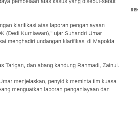
upaya pembelaan atas kasus yang disebut-sebut
RE
angan klarifikasi atas laporan penganiayaan
DK (Dedi Kurniawan)," ujar Suhandri Umar
ai menghadiri undangan klarifikasi di Mapolda
s Tarigan, dan abang kandung Rahmadi, Zainul.
ut Umar menjelaskan, penyidik meminta tim kuasa
ang menguatkan laporan penganiayaan dan