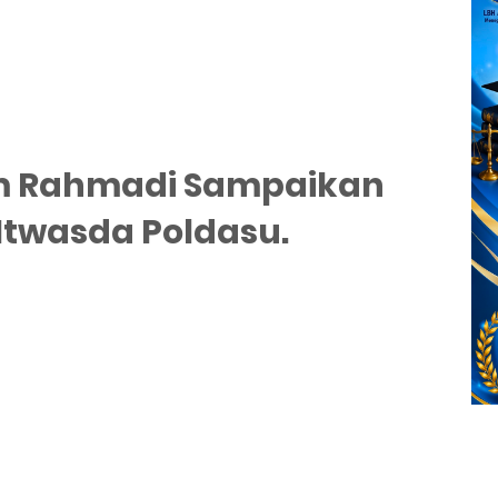
m Rahmadi Sampaikan
 Itwasda Poldasu.