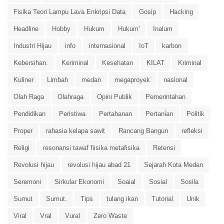
Fisika Teori Lampu Lava Enkripsi Data
Gosip
Hacking
Headline
Hobby
Hukum
Hukum'
Inalum
Industri Hijau
info
internasional
IoT
karbon
Kebersihan.
Keriminal
Kesehatan
KILAT
Kriminal
Kuliner
Limbah
medan
megaproyek
nasional
Olah Raga
Olahraga
Opini Publik
Pemerintahan
Pendidikan
Peristiwa
Pertahanan
Pertanian
Politik
Proper
rahasia kelapa sawit
Rancang Bangun
refleksi
Religi
resonansi tawaf fiisika metafisika
Retensi
Revolusi hijau
revolusi hijau abad 21
Sejarah Kota Medan
Seremoni
Sirkular Ekonomi
Soaial
Sosial
Sosila
Sumut
Sumut.
Tips
tulang ikan
Tutorial
Unik
Viral
Vral
Vural
Zero Waste