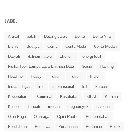
LABEL
Artikel
batak
Batang Jarak
Berita
Berita Viral
Bisnis
Budaya
Cerita
Cerita Meda
Cerita Medan
Daerah
dalihan natolu
Ekonomi
energi fosil
Fisika Teori Lampu Lava Enkripsi Data
Gosip
Hacking
Headline
Hobby
Hukum
Hukum'
Inalum
Industri Hijau
info
internasional
IoT
karbon
Kebersihan.
Keriminal
Kesehatan
KILAT
Kriminal
Kuliner
Limbah
medan
megaproyek
nasional
Olah Raga
Olahraga
Opini Publik
Pemerintahan
Pendidikan
Peristiwa
Pertahanan
Pertanian
Politik