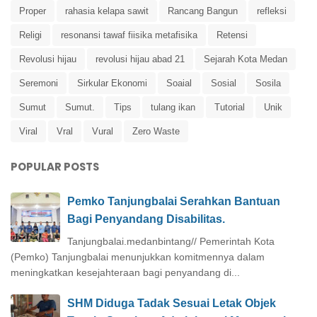
Proper
rahasia kelapa sawit
Rancang Bangun
refleksi
Religi
resonansi tawaf fiisika metafisika
Retensi
Revolusi hijau
revolusi hijau abad 21
Sejarah Kota Medan
Seremoni
Sirkular Ekonomi
Soaial
Sosial
Sosila
Sumut
Sumut.
Tips
tulang ikan
Tutorial
Unik
Viral
Vral
Vural
Zero Waste
POPULAR POSTS
Pemko Tanjungbalai Serahkan Bantuan
Bagi Penyandang Disabilitas.
Tanjungbalai.medanbintang// Pemerintah Kota
(Pemko) Tanjungbalai menunjukkan komitmennya dalam
meningkatkan kesejahteraan bagi penyandang di...
SHM Diduga Tadak Sesuai Letak Objek