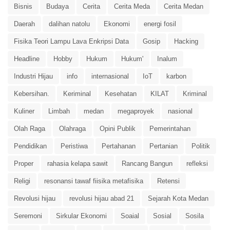
Bisnis
Budaya
Cerita
Cerita Meda
Cerita Medan
Daerah
dalihan natolu
Ekonomi
energi fosil
Fisika Teori Lampu Lava Enkripsi Data
Gosip
Hacking
Headline
Hobby
Hukum
Hukum'
Inalum
Industri Hijau
info
internasional
IoT
karbon
Kebersihan.
Keriminal
Kesehatan
KILAT
Kriminal
Kuliner
Limbah
medan
megaproyek
nasional
Olah Raga
Olahraga
Opini Publik
Pemerintahan
Pendidikan
Peristiwa
Pertahanan
Pertanian
Politik
Proper
rahasia kelapa sawit
Rancang Bangun
refleksi
Religi
resonansi tawaf fiisika metafisika
Retensi
Revolusi hijau
revolusi hijau abad 21
Sejarah Kota Medan
Seremoni
Sirkular Ekonomi
Soaial
Sosial
Sosila