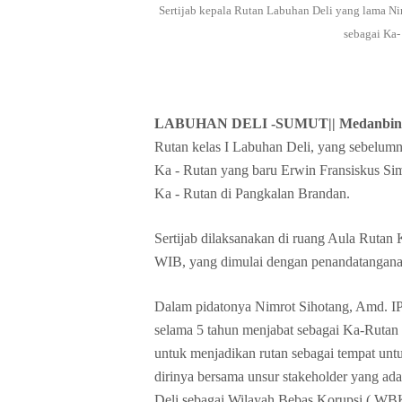
Sertijab kepala Rutan Labuhan Deli yang lama N
sebagai Ka- 
LABUHAN DELI -SUMUT|
| Medanbin
Rutan kelas I Labuhan Deli, yang sebelum
Ka - Rutan yang baru Erwin Fransiskus S
Ka - Rutan di Pangkalan Brandan.
Sertijab dilaksanakan di ruang Aula Rutan 
WIB, yang dimulai dengan penandatanganan
Dalam pidatonya Nimrot Sihotang, Amd. 
selama 5 tahun menjabat sebagai Ka-Rutan 
untuk menjadikan rutan sebagai tempat un
dirinya bersama unsur stakeholder yang ad
Deli sebagai Wilayah Bebas Korupsi ( WBK