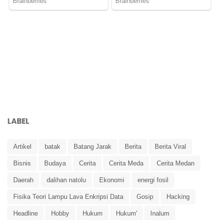
LABEL
Artikel
batak
Batang Jarak
Berita
Berita Viral
Bisnis
Budaya
Cerita
Cerita Meda
Cerita Medan
Daerah
dalihan natolu
Ekonomi
energi fosil
Fisika Teori Lampu Lava Enkripsi Data
Gosip
Hacking
Headline
Hobby
Hukum
Hukum'
Inalum