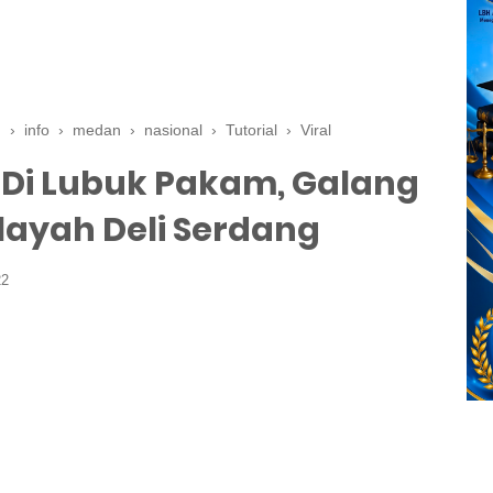
n
›
info
›
medan
›
nasional
›
Tutorial
›
Viral
r Di Lubuk Pakam, Galang
ayah Deli Serdang
22