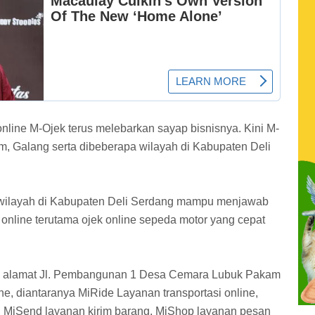
 online M-Ojek terus melebarkan sayap bisnisnya. Kini M-
m, Galang serta dibeberapa wilayah di Kabupaten Deli
wilayah di Kabupaten Deli Serdang mampu menjawab
 online terutama ojek online sepeda motor yang cepat
di alamat Jl. Pembangunan 1 Desa Cemara Lubuk Pakam
ne, diantaranya MiRide Layanan transportasi online,
 MiSend layanan kirim barang, MiShop layanan pesan