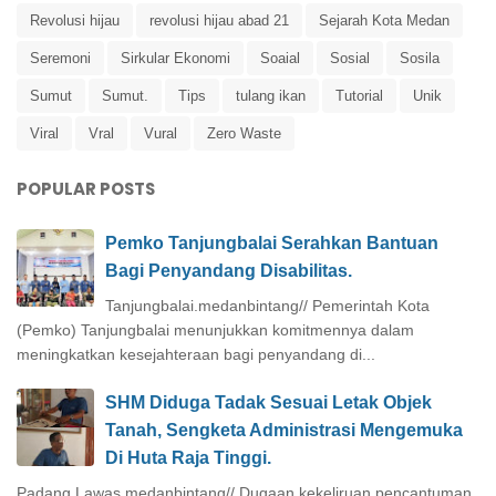
Revolusi hijau
revolusi hijau abad 21
Sejarah Kota Medan
Seremoni
Sirkular Ekonomi
Soaial
Sosial
Sosila
Sumut
Sumut.
Tips
tulang ikan
Tutorial
Unik
Viral
Vral
Vural
Zero Waste
POPULAR POSTS
Pemko Tanjungbalai Serahkan Bantuan
Bagi Penyandang Disabilitas.
Tanjungbalai.medanbintang// Pemerintah Kota
(Pemko) Tanjungbalai menunjukkan komitmennya dalam
meningkatkan kesejahteraan bagi penyandang di...
SHM Diduga Tadak Sesuai Letak Objek
Tanah, Sengketa Administrasi Mengemuka
Di Huta Raja Tinggi.
Padang Lawas.medanbintang// Dugaan kekeliruan pencantuman