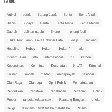
LABEL
Artikel
batak
Batang Jarak
Berita
Berita Viral
Bisnis
Budaya
Cerita
Cerita Meda
Cerita Medan
Daerah
dalihan natolu
Ekonomi
energi fosil
Fisika Teori Lampu Lava Enkripsi Data
Gosip
Hacking
Headline
Hobby
Hukum
Hukum'
Inalum
Industri Hijau
info
internasional
IoT
karbon
Kebersihan.
Keriminal
Kesehatan
KILAT
Kriminal
Kuliner
Limbah
medan
megaproyek
nasional
Olah Raga
Olahraga
Opini Publik
Pemerintahan
Pendidikan
Peristiwa
Pertahanan
Pertanian
Politik
Proper
rahasia kelapa sawit
Rancang Bangun
refleksi
Religi
resonansi tawaf fiisika metafisika
Retensi