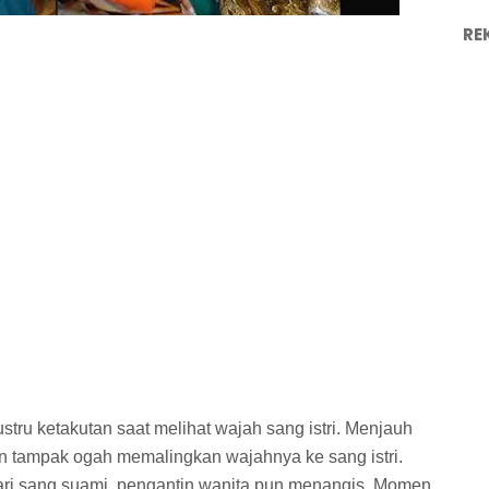
RE
justru ketakutan saat melihat wajah sang istri. Menjauh
hkan tampak ogah memalingkan wajahnya ke sang istri.
ari sang suami, pengantin wanita pun menangis. Momen