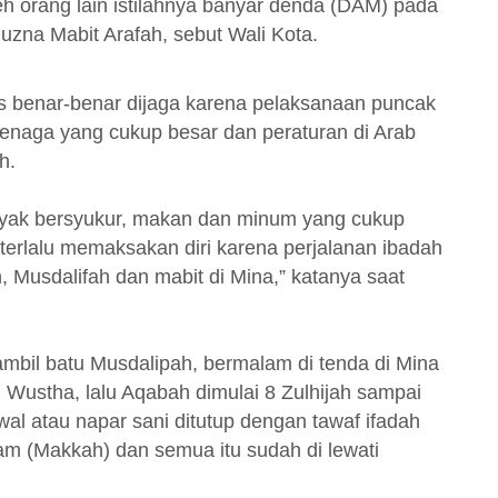
leh orang lain istilahnya banyar denda (DAM) pada
uzna Mabit Arafah, sebut Wali Kota.
s benar-benar dijaga karena pelaksanaan puncak
enaga yang cukup besar dan peraturan di Arab
h.
nyak bersyukur, makan dan minum yang cukup
terlalu memaksakan diri karena perjalanan ibadah
 Musdalifah dan mabit di Mina,” katanya saat
ambil batu Musdalipah, bermalam di tenda di Mina
 Wustha, lalu Aqabah dimulai 8 Zulhijah sampai
wal atau napar sani ditutup dengan tawaf ifadah
haram (Makkah) dan semua itu sudah di lewati