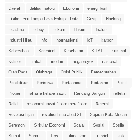
Daerah
dalihan natolu
Ekonomi
energi fosil
Fisika Teori Lampu Lava Enkripsi Data
Gosip
Hacking
Headline
Hobby
Hukum
Hukum'
Inalum
Industri Hijau
info
internasional
IoT
karbon
Kebersihan.
Keriminal
Kesehatan
KILAT
Kriminal
Kuliner
Limbah
medan
megaproyek
nasional
Olah Raga
Olahraga
Opini Publik
Pemerintahan
Pendidikan
Peristiwa
Pertahanan
Pertanian
Politik
Proper
rahasia kelapa sawit
Rancang Bangun
refleksi
Religi
resonansi tawaf fiisika metafisika
Retensi
Revolusi hijau
revolusi hijau abad 21
Sejarah Kota Medan
Seremoni
Sirkular Ekonomi
Soaial
Sosial
Sosila
Sumut
Sumut.
Tips
tulang ikan
Tutorial
Unik