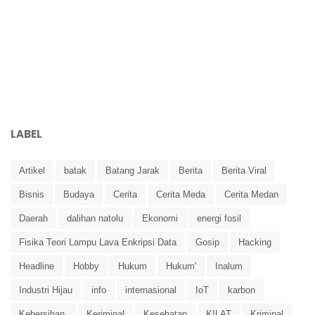
LABEL
Artikel
batak
Batang Jarak
Berita
Berita Viral
Bisnis
Budaya
Cerita
Cerita Meda
Cerita Medan
Daerah
dalihan natolu
Ekonomi
energi fosil
Fisika Teori Lampu Lava Enkripsi Data
Gosip
Hacking
Headline
Hobby
Hukum
Hukum'
Inalum
Industri Hijau
info
internasional
IoT
karbon
Kebersihan.
Keriminal
Kesehatan
KILAT
Kriminal