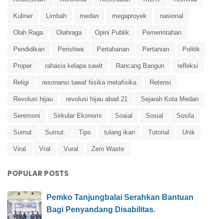
Kuliner
Limbah
medan
megaproyek
nasional
Olah Raga
Olahraga
Opini Publik
Pemerintahan
Pendidikan
Peristiwa
Pertahanan
Pertanian
Politik
Proper
rahasia kelapa sawit
Rancang Bangun
refleksi
Religi
resonansi tawaf fiisika metafisika
Retensi
Revolusi hijau
revolusi hijau abad 21
Sejarah Kota Medan
Seremoni
Sirkular Ekonomi
Soaial
Sosial
Sosila
Sumut
Sumut.
Tips
tulang ikan
Tutorial
Unik
Viral
Vral
Vural
Zero Waste
POPULAR POSTS
Pemko Tanjungbalai Serahkan Bantuan
Bagi Penyandang Disabilitas.