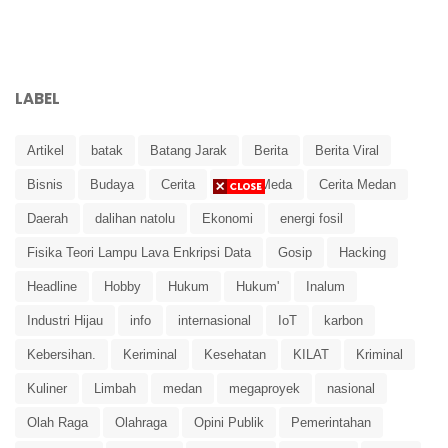
LABEL
Artikel
batak
Batang Jarak
Berita
Berita Viral
Bisnis
Budaya
Cerita
Cerita Meda
Cerita Medan
Daerah
dalihan natolu
Ekonomi
energi fosil
Fisika Teori Lampu Lava Enkripsi Data
Gosip
Hacking
Headline
Hobby
Hukum
Hukum'
Inalum
Industri Hijau
info
internasional
IoT
karbon
Kebersihan.
Keriminal
Kesehatan
KILAT
Kriminal
Kuliner
Limbah
medan
megaproyek
nasional
Olah Raga
Olahraga
Opini Publik
Pemerintahan