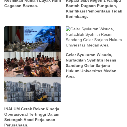
Resmikan Rumah Layak Huni
Kepala SMA Negeri 1 Wampu
Gagasan Baznas.
Bantah Dugaan Pungutan,
Klarifikasi Pemberitaan Tidak
Berimbang.
Gelar Syukuran Wisuda,
Nurfadilah Syahfitri Resmi
Sandang Gelar Sarjana
Hukum Universitas Medan
Area
INALUM Cetak Rekor Kinerja
Operasional Tertinggi Dalam
Setengah Abad Perjalanan
Perusahaan.