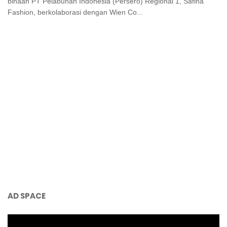
binaan PT Pelabuhan Indonesia (Persero) Regional 1, Safina
Fashion, berkolaborasi dengan Wien Co...
AD SPACE