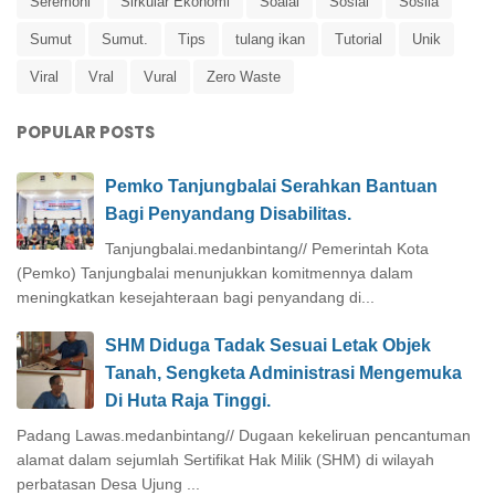
Seremoni
Sirkular Ekonomi
Soaial
Sosial
Sosila
Sumut
Sumut.
Tips
tulang ikan
Tutorial
Unik
Viral
Vral
Vural
Zero Waste
POPULAR POSTS
Pemko Tanjungbalai Serahkan Bantuan
Bagi Penyandang Disabilitas.
Tanjungbalai.medanbintang// Pemerintah Kota
(Pemko) Tanjungbalai menunjukkan komitmennya dalam
meningkatkan kesejahteraan bagi penyandang di...
SHM Diduga Tadak Sesuai Letak Objek
Tanah, Sengketa Administrasi Mengemuka
Di Huta Raja Tinggi.
Padang Lawas.medanbintang// Dugaan kekeliruan pencantuman
alamat dalam sejumlah Sertifikat Hak Milik (SHM) di wilayah
perbatasan Desa Ujung ...