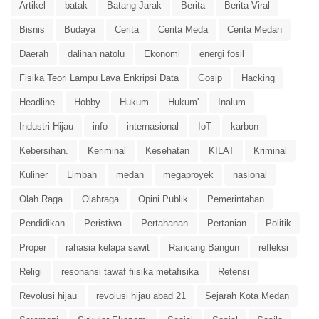
Artikel
batak
Batang Jarak
Berita
Berita Viral
Bisnis
Budaya
Cerita
Cerita Meda
Cerita Medan
Daerah
dalihan natolu
Ekonomi
energi fosil
Fisika Teori Lampu Lava Enkripsi Data
Gosip
Hacking
Headline
Hobby
Hukum
Hukum'
Inalum
Industri Hijau
info
internasional
IoT
karbon
Kebersihan.
Keriminal
Kesehatan
KILAT
Kriminal
Kuliner
Limbah
medan
megaproyek
nasional
Olah Raga
Olahraga
Opini Publik
Pemerintahan
Pendidikan
Peristiwa
Pertahanan
Pertanian
Politik
Proper
rahasia kelapa sawit
Rancang Bangun
refleksi
Religi
resonansi tawaf fiisika metafisika
Retensi
Revolusi hijau
revolusi hijau abad 21
Sejarah Kota Medan