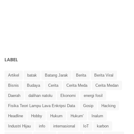
LABEL
Artikel
batak
Batang Jarak
Berita
Berita Viral
Bisnis
Budaya
Cerita
Cerita Meda
Cerita Medan
Daerah
dalihan natolu
Ekonomi
energi fosil
Fisika Teori Lampu Lava Enkripsi Data
Gosip
Hacking
Headline
Hobby
Hukum
Hukum'
Inalum
Industri Hijau
info
internasional
IoT
karbon