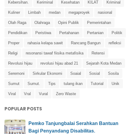
Kebersihan.
Keriminal
Kesehatan
KILAT
Kriminal
Kuliner
Limbah
medan
megaproyek
nasional
Olah Raga
Olahraga
Opini Publik
Pemerintahan
Pendidikan
Peristiwa
Pertahanan
Pertanian
Politik
Proper
rahasia kelapa sawit
Rancang Bangun
refleksi
Religi
resonansi tawaf fiisika metafisika
Retensi
Revolusi hijau
revolusi hijau abad 21
Sejarah Kota Medan
Seremoni
Sirkular Ekonomi
Soaial
Sosial
Sosila
Sumut
Sumut.
Tips
tulang ikan
Tutorial
Unik
Viral
Vral
Vural
Zero Waste
POPULAR POSTS
Pemko Tanjungbalai Serahkan Bantuan
Bagi Penyandang Disabilitas.