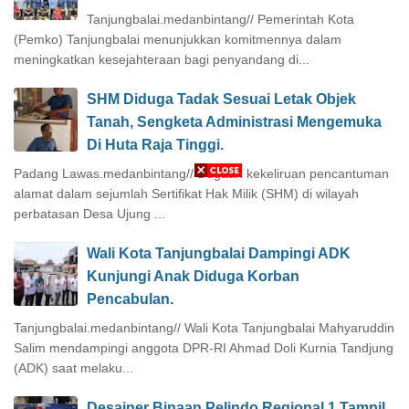
Tanjungbalai.medanbintang// Pemerintah Kota
(Pemko) Tanjungbalai menunjukkan komitmennya dalam
meningkatkan kesejahteraan bagi penyandang di...
SHM Diduga Tadak Sesuai Letak Objek
Tanah, Sengketa Administrasi Mengemuka
Di Huta Raja Tinggi.
Padang Lawas.medanbintang// Dugaan kekeliruan pencantuman
alamat dalam sejumlah Sertifikat Hak Milik (SHM) di wilayah
perbatasan Desa Ujung ...
Wali Kota Tanjungbalai Dampingi ADK
Kunjungi Anak Diduga Korban
Pencabulan.
Tanjungbalai.medanbintang// Wali Kota Tanjungbalai Mahyaruddin
Salim mendampingi anggota DPR-RI Ahmad Doli Kurnia Tandjung
(ADK) saat melaku...
Desainer Binaan Pelindo Regional 1 Tampil