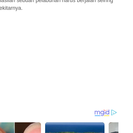
silan sebuah pelabuhan harus berjalan seiring
kitarnya.