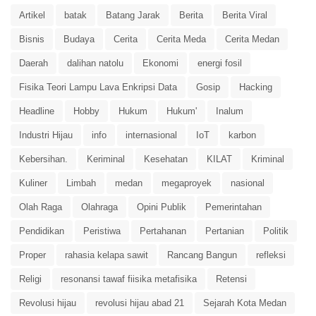
Artikel
batak
Batang Jarak
Berita
Berita Viral
Bisnis
Budaya
Cerita
Cerita Meda
Cerita Medan
Daerah
dalihan natolu
Ekonomi
energi fosil
Fisika Teori Lampu Lava Enkripsi Data
Gosip
Hacking
Headline
Hobby
Hukum
Hukum'
Inalum
Industri Hijau
info
internasional
IoT
karbon
Kebersihan.
Keriminal
Kesehatan
KILAT
Kriminal
Kuliner
Limbah
medan
megaproyek
nasional
Olah Raga
Olahraga
Opini Publik
Pemerintahan
Pendidikan
Peristiwa
Pertahanan
Pertanian
Politik
Proper
rahasia kelapa sawit
Rancang Bangun
refleksi
Religi
resonansi tawaf fiisika metafisika
Retensi
Revolusi hijau
revolusi hijau abad 21
Sejarah Kota Medan