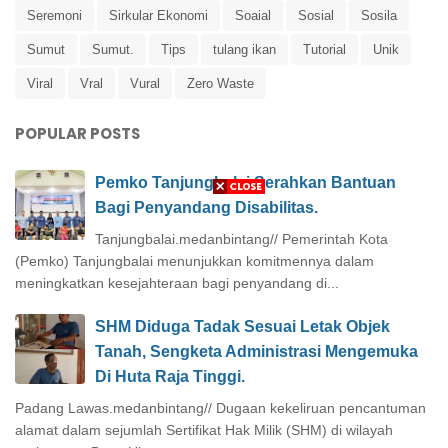
Seremoni
Sirkular Ekonomi
Soaial
Sosial
Sosila
Sumut
Sumut.
Tips
tulang ikan
Tutorial
Unik
Viral
Vral
Vural
Zero Waste
POPULAR POSTS
Pemko Tanjungbalai Serahkan Bantuan
Bagi Penyandang Disabilitas.
Tanjungbalai.medanbintang// Pemerintah Kota
(Pemko) Tanjungbalai menunjukkan komitmennya dalam
meningkatkan kesejahteraan bagi penyandang di...
SHM Diduga Tadak Sesuai Letak Objek
Tanah, Sengketa Administrasi Mengemuka
Di Huta Raja Tinggi.
Padang Lawas.medanbintang// Dugaan kekeliruan pencantuman
alamat dalam sejumlah Sertifikat Hak Milik (SHM) di wilayah