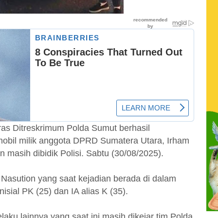
ras Ditreskrimum Polda Sumut berhasil
bil milik anggota DPRD Sumatera Utara, Irham
masih dibidik Polisi. Sabtu (30/08/2025).
asution yang saat kejadian berada di dalam
isial PK (25) dan IA alias K (35).
laku lainnya yang saat ini masih dikejar tim Polda