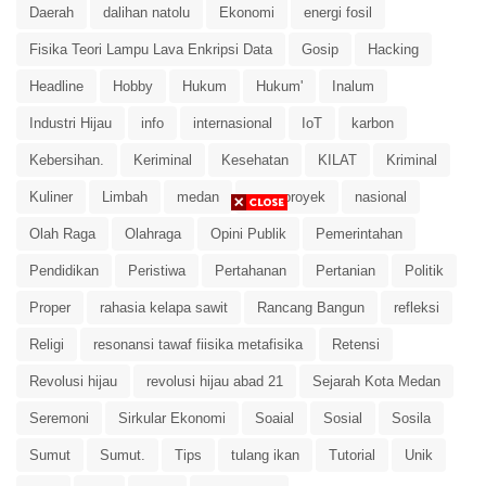
Daerah
dalihan natolu
Ekonomi
energi fosil
Fisika Teori Lampu Lava Enkripsi Data
Gosip
Hacking
Headline
Hobby
Hukum
Hukum'
Inalum
Industri Hijau
info
internasional
IoT
karbon
Kebersihan.
Keriminal
Kesehatan
KILAT
Kriminal
Kuliner
Limbah
medan
megaproyek
nasional
Olah Raga
Olahraga
Opini Publik
Pemerintahan
Pendidikan
Peristiwa
Pertahanan
Pertanian
Politik
Proper
rahasia kelapa sawit
Rancang Bangun
refleksi
Religi
resonansi tawaf fiisika metafisika
Retensi
Revolusi hijau
revolusi hijau abad 21
Sejarah Kota Medan
Seremoni
Sirkular Ekonomi
Soaial
Sosial
Sosila
Sumut
Sumut.
Tips
tulang ikan
Tutorial
Unik