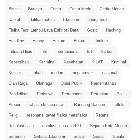
Bisnis
Budaya
Cerita
Cerita Meda
Cerita Medan
Daerah
dalihan natolu
Ekonomi
energi fosil
Fisika Teori Lampu Lava Enkripsi Data
Gosip
Hacking
Headline
Hobby
Hukum
Hukum'
Inalum
Industri Hijau
info
internasional
IoT
karbon
Kebersihan.
Keriminal
Kesehatan
KILAT
Kriminal
Kuliner
Limbah
medan
megaproyek
nasional
Olah Raga
Olahraga
Opini Publik
Pemerintahan
Pendidikan
Peristiwa
Pertahanan
Pertanian
Politik
Proper
rahasia kelapa sawit
Rancang Bangun
refleksi
Religi
resonansi tawaf fiisika metafisika
Retensi
Revolusi hijau
revolusi hijau abad 21
Sejarah Kota Medan
Seremoni
Sirkular Ekonomi
Soaial
Sosial
Sosila