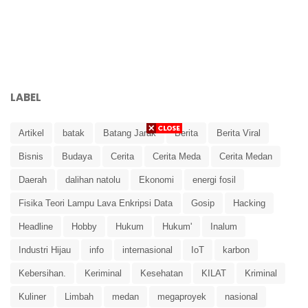
LABEL
Artikel
batak
Batang Jarak
Berita
Berita Viral
Bisnis
Budaya
Cerita
Cerita Meda
Cerita Medan
Daerah
dalihan natolu
Ekonomi
energi fosil
Fisika Teori Lampu Lava Enkripsi Data
Gosip
Hacking
Headline
Hobby
Hukum
Hukum'
Inalum
Industri Hijau
info
internasional
IoT
karbon
Kebersihan.
Keriminal
Kesehatan
KILAT
Kriminal
Kuliner
Limbah
medan
megaproyek
nasional